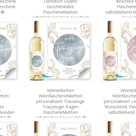
Geschenk
Definition Duden
Abschied 
geschenk
Geschenkidee
Flaschene
e®
Flaschenetiketten
selbstklebend 
selbstklebend Wein Geschenk
Speci
SpecialMe®
n
Weinetiketten
Weineti
etten
Weinflaschenetiketten
Weinflasche
t
personalisiert Trauzeuge
personalisiert L
ten
Trauzeugin fragen
Wunschtext Flas
rkünden
Flaschenetiketten
selbstkleben
alMe®
selbstklebend SpecialMe®