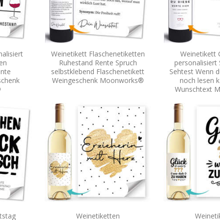
alisiert
Weinetikett Flaschenetiketten
Weinetikett 
ten
Ruhestand Rente Spruch
personalisiert 
ente
selbstklebend Flaschenetikett
Sehtest Wenn d
schenk
Weingeschenk Moonworks®
noch lesen k
®
Wunschtext 
tstag
Weinetiketten
Weineti