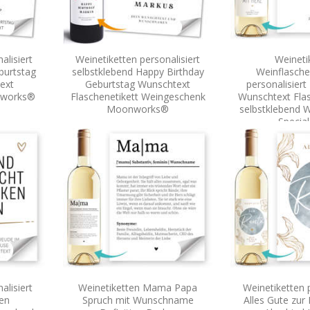
alisiert
Weinetiketten personalisiert
Weineti
burtstag
selbstklebend Happy Birthday
Weinflasche
ext
Geburtstag Wunschtext
personalisiert
nworks®
Flaschenetikett Weingeschenk
Wunschtext Flas
Moonworks®
selbstklebend 
Speci
alisiert
Weinetiketten Mama Papa
Weinetiketten p
ten
Spruch mit Wunschname
Alles Gute zur