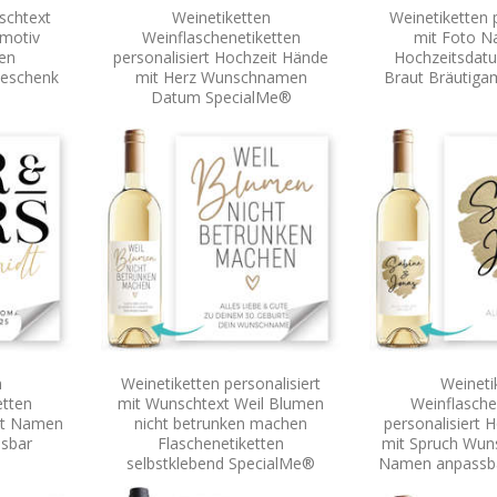
schtext
Weinetiketten
Weinetiketten p
zmotiv
Weinflaschenetiketten
mit Foto 
ten
personalisiert Hochzeit Hände
Hochzeitsdat
Geschenk
mit Herz Wunschnamen
Braut Bräutig
Datum SpecialMe®
n
Weinetiketten personalisiert
Weineti
etten
mit Wunschtext Weil Blumen
Weinflasche
eit Namen
nicht betrunken machen
personalisiert 
sbar
Flaschenetiketten
mit Spruch Wu
selbstklebend SpecialMe®
Namen anpassb