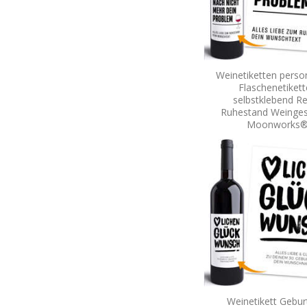
Weinetiketten person
Flaschenetiket
selbstklebend R
Ruhestand Weinge
Moonworks
Weinetikett Gebur