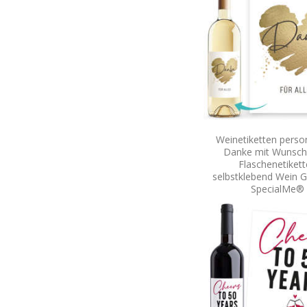
Weinetiketten person
Danke mit Wunsc
Flaschenetiket
selbstklebend Wein 
SpecialMe®