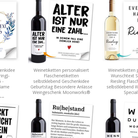
enkidee
Weinetiketten personalisiert
Weinetiketten p
ring}-
Flaschenetiketten
Wunschtext Sp
 -
selbstklebend Geschenkidee
Riesling Flasc
 Name
Geburtstag Besondere Anlässe
selbstklebend 
Weingeschenk Moonworks®
Speci
ten
ialMe®