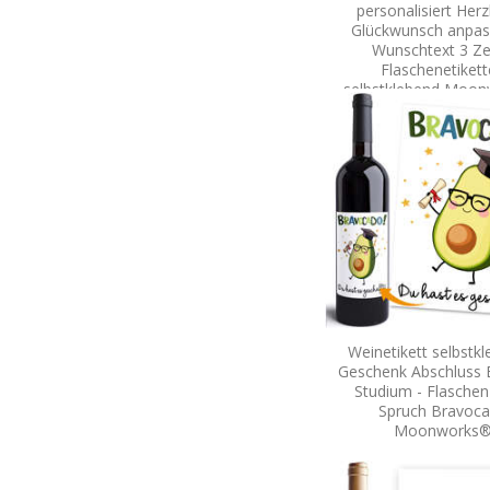
personalisiert Herz
Glückwunsch anpas
Wunschtext 3 Ze
Flaschenetiket
selbstklebend Moo
Weinetikett selbstkl
Geschenk Abschluss 
Studium - Flaschen
Spruch Bravoc
Moonworks