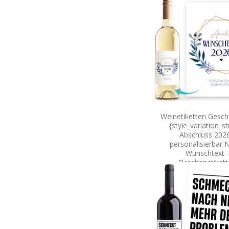
Weinetiketten Gesch
{style_variation_st
Abschluss 2026
personalisierbar
Wunschtext -
Flaschenetiket
selbstklebend Spec