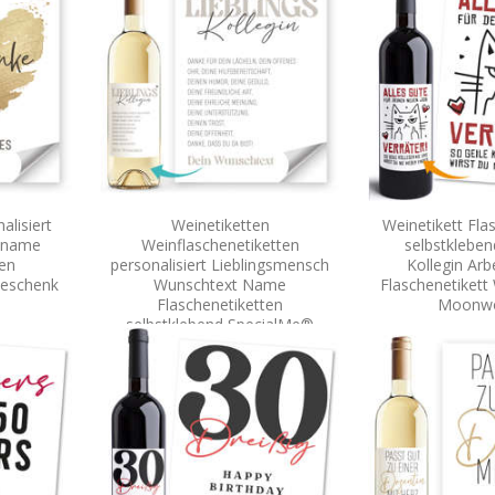
alisiert
Weinetiketten
Weinetikett Fla
hname
Weinflaschenetiketten
selbstkleben
ten
personalisiert Lieblingsmensch
Kollegin Arb
Geschenk
Wunschtext Name
Flaschenetikett
Flaschenetiketten
Moonw
selbstklebend SpecialMe®