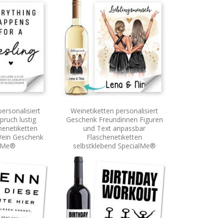
ersonalisiert
Weinetiketten personalisiert
ruch lustig
Geschenk Freundinnen Figuren
henetiketten
und Text anpassbar
Wein Geschenk
Flaschenetiketten
alMe®
selbstklebend SpecialMe®