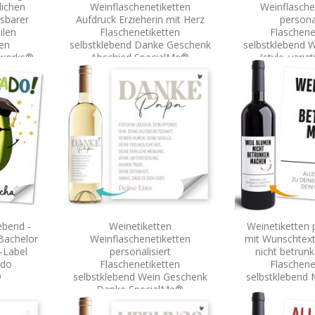
lichen
Weinflaschenetiketten
Weinflasche
sbarer
Aufdruck Erzieherin mit Herz
personal
ilen
Flaschenetiketten
Flaschene
ten
selbstklebend Danke Geschenk
selbstklebend 
nworks®
Abschied SpecialMe®
{style_variat
Speci
ebend -
Weinetiketten
Weinetiketten p
Bachelor
Weinflaschenetiketten
mit Wunschtex
-Label
personalisiert
nicht betru
ado
Flaschenetiketten
Flaschene
®
selbstklebend Wein Geschenk
selbstkleben
Danke SpecialMe®