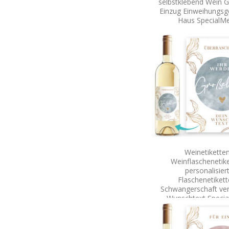
selbstklebend Wein 
Einzug Einweihungs
Haus SpecialM
Weinetikette
Weinflaschenetik
personalisier
Flaschenetiket
Schwangerschaft ve
Wunschtext Speci