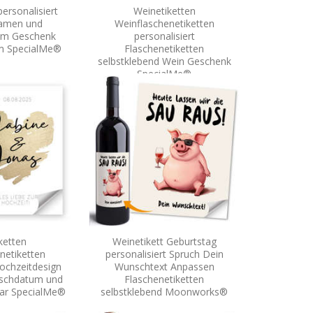
ersonalisiert
Weinetiketten
Namen und
Weinflaschenetiketten
um Geschenk
personalisiert
am SpecialMe®
Flaschenetiketten
selbstklebend Wein Geschenk
SpecialMe®
ketten
Weinetikett Geburtstag
netiketten
personalisiert Spruch Dein
Hochzeitdesign
Wunschtext Anpassen
nschdatum und
Flaschenetiketten
ar SpecialMe®
selbstklebend Moonworks®