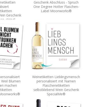
netiketten
Geschenk Abschluss - Spruch
isiert
One Degree Hotter Flaschen-
tiketten
Label Moonworks®
Wein Geschenk
ion_string}
alMe®
ersonalisiert
Weinetiketten Lieblingsmensch
t Weil Blumen
personalisiert mit Namen
nken machen
Flaschenetiketten
tiketten
selbstklebend Wein Geschenk
d Moonworks®
SpecialMe®