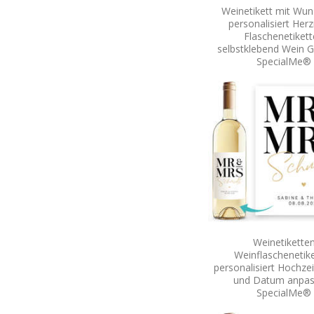
Weinetikett mit Wun
personalisiert Her
Flaschenetiket
selbstklebend Wein 
SpecialMe®
Weinetikette
Weinflaschenetik
personalisiert Hochz
und Datum anpas
SpecialMe®