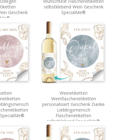
Kollegen
Wunschtext Flaschenetiketten
tiketten
selbstklebend Wein Geschenk
Wein Geschenk
SpecialMe®
alMe®
ketten
Weinetiketten
netiketten
Weinflaschenetiketten
ieblingsmensch
personalisiert Geschenk Danke
chenetiketten
Lieblingsmensch
d SpecialMe®
Flaschenetiketten
selbstklebend SpecialMe®