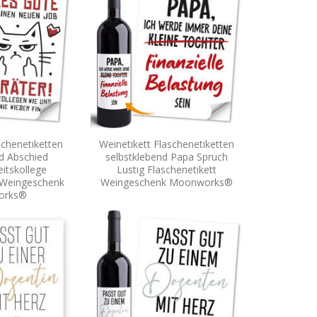
schenetiketten
Weinetikett Flaschenetiketten
d Abschied
selbstklebend Papa Spruch
eitskollege
Lustig Flaschenetikett
 Weingeschenk
Weingeschenk Moonworks®
orks®