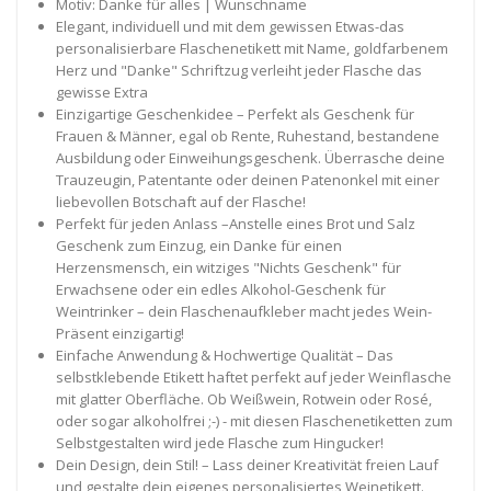
Motiv: Danke für alles | Wunschname
Elegant, individuell und mit dem gewissen Etwas-das
personalisierbare Flaschenetikett mit Name, goldfarbenem
Herz und "Danke" Schriftzug verleiht jeder Flasche das
gewisse Extra
Einzigartige Geschenkidee – Perfekt als Geschenk für
Frauen & Männer, egal ob Rente, Ruhestand, bestandene
Ausbildung oder Einweihungsgeschenk. Überrasche deine
Trauzeugin, Patentante oder deinen Patenonkel mit einer
liebevollen Botschaft auf der Flasche!
Perfekt für jeden Anlass –Anstelle eines Brot und Salz
Geschenk zum Einzug, ein Danke für einen
Herzensmensch, ein witziges "Nichts Geschenk" für
Erwachsene oder ein edles Alkohol-Geschenk für
Weintrinker – dein Flaschenaufkleber macht jedes Wein-
Präsent einzigartig!
Einfache Anwendung & Hochwertige Qualität – Das
selbstklebende Etikett haftet perfekt auf jeder Weinflasche
mit glatter Oberfläche. Ob Weißwein, Rotwein oder Rosé,
oder sogar alkoholfrei ;-) - mit diesen Flaschenetiketten zum
Selbstgestalten wird jede Flasche zum Hingucker!
Dein Design, dein Stil! – Lass deiner Kreativität freien Lauf
und gestalte dein eigenes personalisiertes Weinetikett.