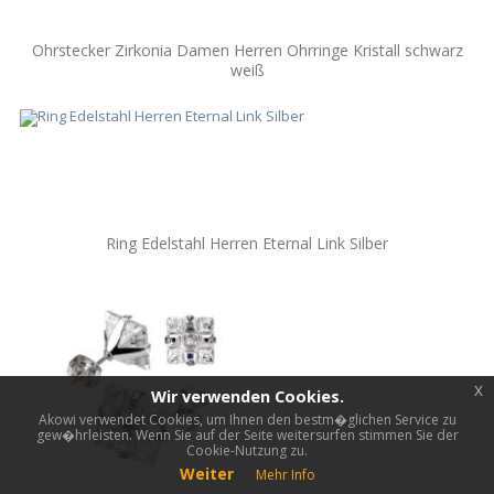
Ohrstecker Zirkonia Damen Herren Ohrringe Kristall schwarz
weiß
Ring Edelstahl Herren Eternal Link Silber
x
Wir verwenden Cookies.
Akowi verwendet Cookies, um Ihnen den bestm�glichen Service zu
gew�hrleisten. Wenn Sie auf der Seite weitersurfen stimmen Sie der
Cookie-Nutzung zu.
Weiter
Mehr Info