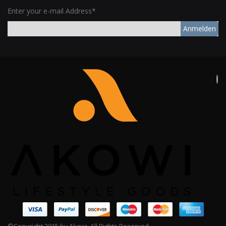
Enter your e-mail Address*
Anmelden
©Copyright 2015 by Akowi. All Rights Reserved.