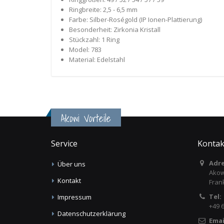
Ringbreite: 2,5 - 6,5 mm
Farbe: Silber-Roségold (IP Ionen-Plattierung)
Besonderheit: Zirkonia Kristall
Stückzahl: 1 Ring
Model: 783
Material: Edelstahl
Akowi Vorteile
Service
Kontak
Adre
Über uns
Akow
Kontakt
Fran
Tel:
Impressum
+49 
Datenschutzerklärung
Emai