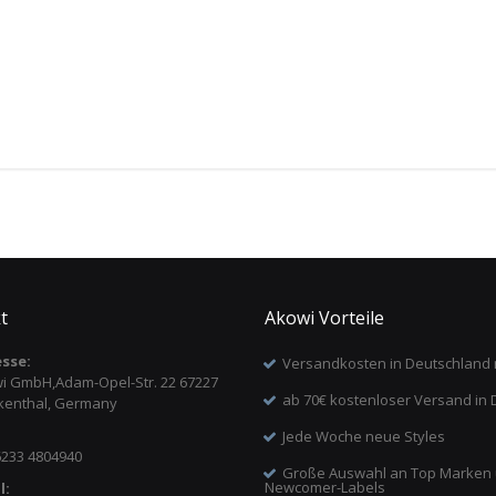
t
Akowi Vorteile
sse:
Versandkosten in Deutschland 
i GmbH,Adam-Opel-Str. 22 67227
ab 70€ kostenloser Versand in 
kenthal, Germany
Jede Woche neue Styles
6233 4804940
Große Auswahl an Top Marken
Newcomer-Labels
l: