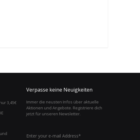
Verpasse keine Neuigkeiten
Immer die neusten Infos über aktuelle
nur 3,45€
Aktionen und Angebote. Registriere dich
DE
jetzt für unseren Newsletter.
 und
Enter your e-mail Address*