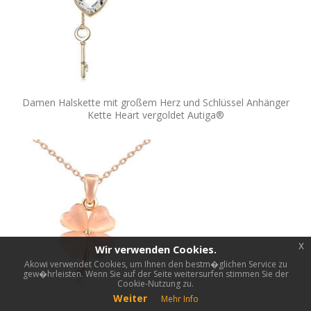
Damen Halskette mit großem Herz und Schlüssel Anhänger
Kette Heart vergoldet Autiga®
x
Wir verwenden Cookies.
Akowi verwendet Cookies, um Ihnen den bestm�glichen Service zu
gew�hrleisten. Wenn Sie auf der Seite weitersurfen stimmen Sie der
Cookie-Nutzung zu.
Weiter
Mehr Info