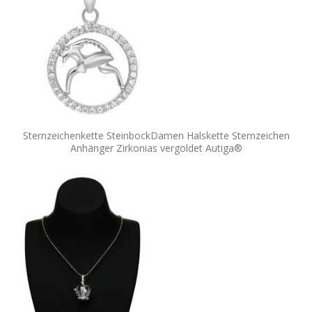
Sternzeichenkette SteinbockDamen Halskette Sternzeichen
Anhänger Zirkonias vergoldet Autiga®