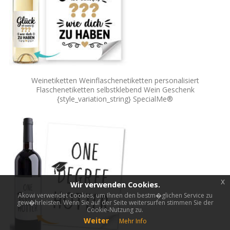
Weinetiketten Weinflaschenetiketten personalisiert
Flaschenetiketten selbstklebend Wein Geschenk
{style_variation_string} SpecialMe®
x
Wir verwenden Cookies.
Akowi verwendet Cookies, um Ihnen den bestm�glichen Service zu
gew�hrleisten. Wenn Sie auf der Seite weitersurfen stimmen Sie der
Cookie-Nutzung zu.
Weiter
Mehr Info