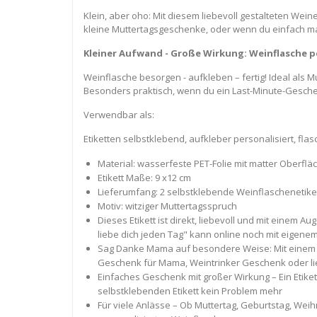
Klein, aber oho: Mit diesem liebevoll gestalteten We
kleine Muttertagsgeschenke, oder wenn du einfach mal
Kleiner Aufwand - Große Wirkung: Weinflasche 
Weinflasche besorgen - aufkleben – fertig! Ideal al
Besonders praktisch, wenn du ein Last-Minute-Gesche
Verwendbar als:
Etiketten selbstklebend, aufkleber personalisiert, f
Material: wasserfeste PET-Folie mit matter Oberflä
Etikett Maße: 9 x12 cm
Lieferumfang: 2 selbstklebende Weinflaschenetike
Motiv: witziger Muttertagsspruch
Dieses Etikett ist direkt, liebevoll und mit einem 
liebe dich jeden Tag" kann online noch mit eigene
Sag Danke Mama auf besondere Weise: Mit einem indi
Geschenk für Mama, Weintrinker Geschenk oder li
Einfaches Geschenk mit großer Wirkung – Ein Etike
selbstklebenden Etikett kein Problem mehr
Für viele Anlässe – Ob Muttertag, Geburtstag, We