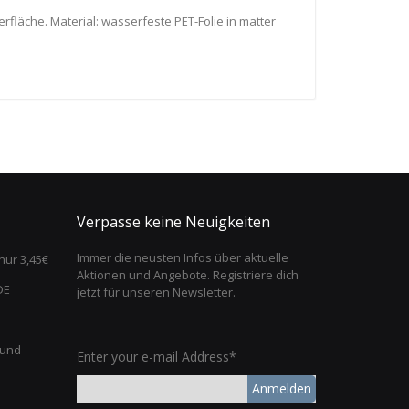
rfläche. Material: wasserfeste PET-Folie in matter
Verpasse keine Neuigkeiten
Immer die neusten Infos über aktuelle
nur 3,45€
Aktionen und Angebote. Registriere dich
DE
jetzt für unseren Newsletter.
 und
Enter your e-mail Address*
Anmelden