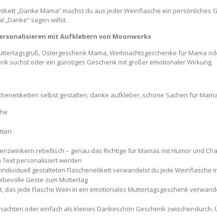
inetikett „Danke Mama“ machst du aus jeder Weinflasche ein persönliches 
 „Danke“ sagen willst.
personalisieren mit Aufklebern von Moonworks
s Muttertagsgruß, Ostergeschenk Mama, Weihnachtsgeschenke für Mama od
nk suchst oder ein günstiges Geschenk mit großer emotionaler Wirkung.
laschenetiketten selbst gestalten, danke aufkleber, schöne Sachen für Ma
che
tten
Augenzwinkern rebellisch – genau das Richtige für Mamas mit Humor und Cha
m Text personalisiert werden
viduell gestalteten Flaschenetikett verwandelst du jede Weinflasche in ei
ebevolle Geste zum Muttertag
tt, das jede Flasche Wein in ein emotionales Muttertagsgeschenk verwan
ihnachten oder einfach als kleines Dankeschön Geschenk zwischendurch. 