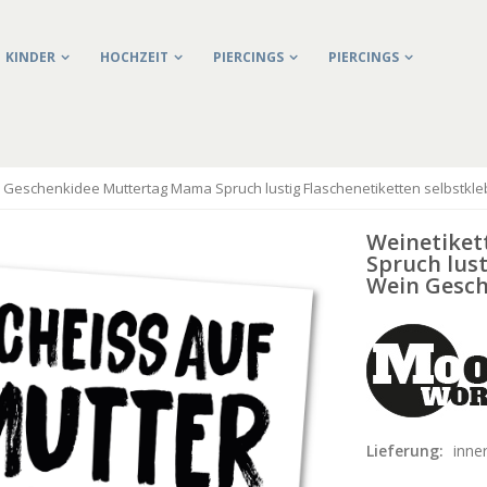
KINDER
HOCHZEIT
PIERCINGS
PIERCINGS
n Geschenkidee Muttertag Mama Spruch lustig Flaschenetiketten selbs
Weinetiket
Spruch lust
Wein Gesc
Lieferung:
inne