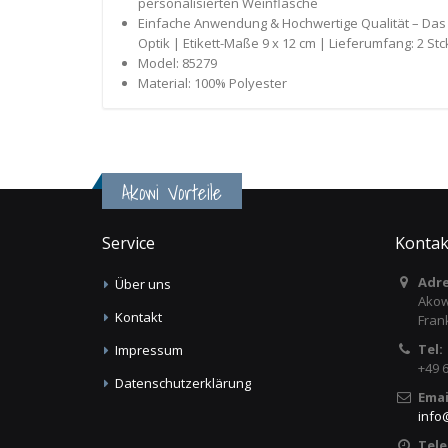
personalisierten Weinflasche
Einfache Anwendung & Hochwertige Qualität – Das se
Optik | Etikett-Maße 9 x 12 cm | Lieferumfang: 2 Stc
Model: 85279
Material: 100% Polyester
Akowi Vorteile
Service
Kontak
Adre
Über uns
Akow
Kontakt
Fran
Tel:
Impressum
+49 
Datenschutzerklärung
Emai
info
Tele