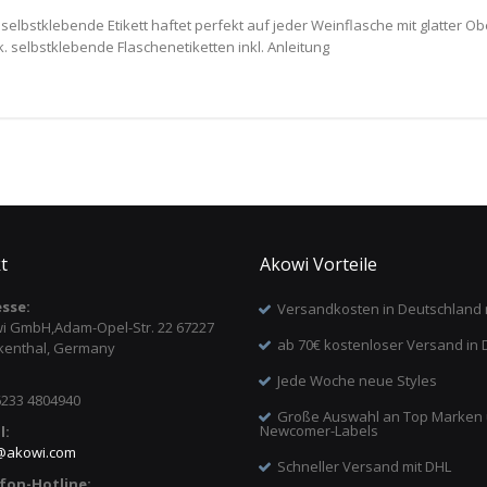
lbstklebende Etikett haftet perfekt auf jeder Weinflasche mit glatter Obe
k. selbstklebende Flaschenetiketten inkl. Anleitung
t
Akowi Vorteile
sse:
Versandkosten in Deutschland 
i GmbH,Adam-Opel-Str. 22 67227
ab 70€ kostenloser Versand in 
kenthal, Germany
Jede Woche neue Styles
6233 4804940
Große Auswahl an Top Marken
Newcomer-Labels
l:
@
akowi.com
Schneller Versand mit DHL
fon-Hotline: