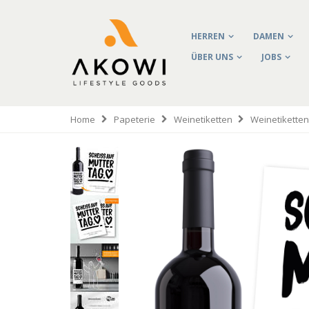
HERREN
DAMEN
ÜBER UNS
JOBS
Home
Papeterie
Weinetiketten
Weinetikette