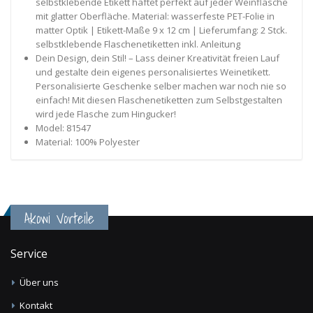
selbstklebende Etikett haftet perfekt auf jeder Weinflasche
mit glatter Oberfläche. Material: wasserfeste PET-Folie in
matter Optik | Etikett-Maße 9 x 12 cm | Lieferumfang: 2 Stck.
selbstklebende Flaschenetiketten inkl. Anleitung
Dein Design, dein Stil! – Lass deiner Kreativität freien Lauf
und gestalte dein eigenes personalisiertes Weinetikett.
Personalisierte Geschenke selber machen war noch nie so
einfach! Mit diesen Flaschenetiketten zum Selbstgestalten
wird jede Flasche zum Hingucker!
Model: 81547
Material: 100% Polyester
Akowi Vorteile
Service
Über uns
Kontakt