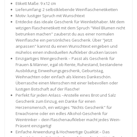
Etikett Maße: 9 x12 cm
Lieferumfang: 2 selbstklebende Weinflaschenetiketten
Motiv: lustiger Spruch mit Wunschtext
Entdecke das ideale Geschenk für Weinliebhaber. Mit dem
witzigen Flaschenetikett mit dem Spruch "Weil Blumen nicht
betrunken machen" zauberst du aus einer normalen
Weinflasche ein persönliches Geschenk. Über "Jetzt
anpassen" kannst du einen Wunschtext eingeben und
mühelos einen individuellen Aufkleber drucken lassen
Einzigartiges Weingeschenk – Passt als Geschenk für
Frauen & Männer, egal ob Rente, Ruhestand, bestandene
Ausbildung, Einweihungsgeschenk, Geburtstag,
Weihnachten oder einfach als kleines Dankeschön.
Überrasche einen Menschen mit einer liebevollen oder
lustigen Botschaft auf der Flasche!
Perfekt für jeden Anlass –Anstelle eines Brot und Salz
Geschenk zum Einzug, ein Danke für einen
Herzensmensch, ein witziges "Nichts Geschenk" für
Erwachsene oder ein edles Alkohol-Geschenk für
Weintrinker – dein Flaschenaufkleber macht jedes Wein-
Präsent einzigartig!
Einfache Anwendung & Hochwertige Qualität – Das