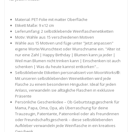
Material: PET-Folie mit matter Oberfläche
Etikett Maße: 9 x12 cm
Lieferumfang: 2 selbstklebende Weinflaschenetiketten
Motiv: Wähle aus 15 verschiedenen Motiven
Wähle aus 15 Motiven und füge unter "Jetzt anpassen"
eigene Worte/Wunschtext oder Wunschname ein. "Alter ist
nur eine Zahl | Happy Birthday | Blumen kann ja jeder |
Weil man Blumen nicht trinken kann | Einschenken ist auch
schenken | Was du heute kannst entkorken"...
Selbstklebende Etiketten personalisiert von MoonWorks®:
Mit unseren selbstklebenden Weinetiketten wird jede
Flasche zu einem besonderen Hingucker. Ideal für jeden
Anlass, verwandeln sie alltägliche Flaschen in exklusive
Präsente
Persönliche Geschenkidee – Ob Geburtstagsgeschenk für
Mama, Papa, Oma, Opa, als Überraschung für deine
Trauzeugin, Patentante, Patenonkel oder als Freundinnen
oder Freundschaftsgeschenk – diese selbstklebenden
Aufkleber verwandeln jede Weinflasche in ein kreatives
Geschenk.