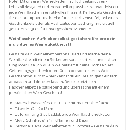
Note? Mit unseren Weinetiketten mit Hochzeitsmotiven -
liebevoll designed und individuell anpassbar- verwandelst du
jede Weinflasche in ein stilvolles Präsent. Perfekt als Geschenk
für das Brautpaar, Tischdeko für die Hochzeitstafel, Teil eines
Geschenksets oder als Hochzeitsüberraschung– individuell
gestaltet sorgt es für unvergessliche Momente.
Weinflaschen-Aufkleber selbst gestalten: Kreiere dein
individuelles Weinetikett jetzt!
Gestalte dein Weinetikett personalisiert und mache deine
Weinflasche mit einem Sticker personalisiert zu einem echten
Hingucker. Egal, ob du ein Weinetikett für eine Hochzeit, ein
Geburtstagsgeschenk oder für ein personalisiertes Wein
Geschenkset suchst – hier kannst du ein Design ganz einfach
anpassen und drucken lassen. Bestelle jetzt dein
Flaschenetikett selbstklebend und überrasche mit einem
persönlichen Wein Geschenk!
Material: wasserfeste PET-Folie mit matter Oberfläche
Etikett Maße: 9 x12 cm
Lieferumfang: 2 selbstklebende Weinflaschenetiketten
Motiv: Schriftzug"Ja" mit Namen und Datum
Personalisierte Weinetiketten zur Hochzeit – Gestalte dein