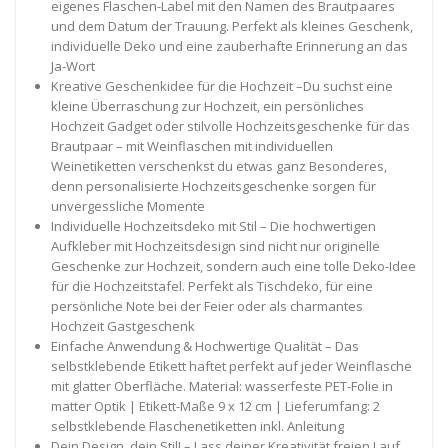
eigenes Flaschen-Label mit den Namen des Brautpaares
und dem Datum der Trauung. Perfekt als kleines Geschenk,
individuelle Deko und eine zauberhafte Erinnerung an das
Ja-Wort
Kreative Geschenkidee für die Hochzeit –Du suchst eine
kleine Überraschung zur Hochzeit, ein persönliches
Hochzeit Gadget oder stilvolle Hochzeitsgeschenke für das
Brautpaar – mit Weinflaschen mit individuellen
Weinetiketten verschenkst du etwas ganz Besonderes,
denn personalisierte Hochzeitsgeschenke sorgen für
unvergessliche Momente
Individuelle Hochzeitsdeko mit Stil – Die hochwertigen
Aufkleber mit Hochzeitsdesign sind nicht nur originelle
Geschenke zur Hochzeit, sondern auch eine tolle Deko-Idee
für die Hochzeitstafel. Perfekt als Tischdeko, für eine
persönliche Note bei der Feier oder als charmantes
Hochzeit Gastgeschenk
Einfache Anwendung & Hochwertige Qualität – Das
selbstklebende Etikett haftet perfekt auf jeder Weinflasche
mit glatter Oberfläche. Material: wasserfeste PET-Folie in
matter Optik | Etikett-Maße 9 x 12 cm | Lieferumfang: 2
selbstklebende Flaschenetiketten inkl. Anleitung
Dein Design, dein Stil! – Lass deiner Kreativität freien Lauf