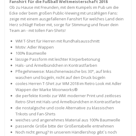
Fanshirt für die Fußball Weltmeisterschaft 2018
Ob zu Hause mit Freunden, mit dem Kumpels im Pub um die
Ecke oder beim großen Public-Viewing mit unzähligen Fans:
zeige mit einem ausgefallenen Fanshirt für welches Land dein
Herz schlägt! Fieber mit, sorge für Stimmung und feuer dein
Team an - mit tollen Fan-Shirts!
WM T-Shirt für Herren mit Rundhalsausschnitt
Motiv: Adler Wappen
100% Baumwolle
lässige Passform mit leichter Körperbetonung
Hals- und Ärmelbündchen in Kontrastfarben
Pflegehinweise: Maschinenwäsche bis 30°, auf links
waschen und bügeln, nicht auf den Druck bügeln
cooles Herren T-Shirt zur WM 2018 im Retro Look mit Adler
Wappen der Marke Moonworks®
die perfekte Kombi zur WM: moderner Print und zeitloses
Retro-Shirt mit Hals und Ärmelbündchen in Kontrastfarbe
die nostalgische und coole Alternative zu klassischen
Trikots und Fan-Shirts
weiches und angenehmes Material aus 100% Baumwolle
passende Größe bitte der Größentabelle entnehmen
Noch nicht genug? In unserem Händlershop gibt`s noch