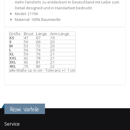
mehr Fanshirts zu entdecken! In Deutschland mit Liebe zum
Detail designed und in Handarbeit bedruckt.
Model: 21194
Material: 100% Baumwolle
Größe
Brust
Länge
Arm-Länge
XS
47
67
19
S
50
69
20
M
53
72
20
L
56
74
20
XL
59
76
21
XXL
62
78
21
3XL
65
81
21
4XL
70
83
22
alle Maße ca. in cm - Toleranz +/- 1 cm
Akowi Vorteile
Service