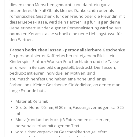
diesen einen Menschen gemacht - und damit ein ganz
besonderes Unikat! Ob als kleines Dankeschön oder als
romantisches Geschenk für den Freund oder die Freundin: mit
dieser Liebes-Tasse, wird dein Partner Tag für Tag an deine
Liebe erinnert. Mit der eigenen Personalisierung wird so aus
normalen Keramiktasse schnell eine neue Lieblingstasse für
den Partner.
Tassen bedrucken lassen - personalisierbare Geschenke
Ein personalisierter Kaffeebecher mit eigenem Bild ist ein
Kinderspiel. Einfach Wunsch-Foto hochladen und die Tasse
wird, wie im Beispielbild dargestellt, bedruckt. Die Tassen,
bedruckt mit euren individuellen Motiven, sind
spülmaschinenfest und haben eine hohe und lange
Farbbrillanz. Kleine Geschenke für Verliebte, an denen man
lange Freunde hat...
Material: Keramik
Größe: Höhe: 96 mm, Ø 80 mm, Fassungsvermögen: ca. 325
ml
Motiv (rundum bedruckt): 3 Fotorahmen mit Herzen,
personalisierbar mit eigenem Text
wird sicher verpackt im Geschenkkarton geliefert