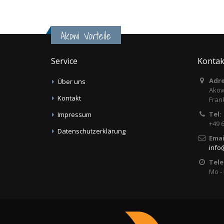
Akowi Vorteile
Service
Kontak
Adre
Über uns
Akow
Kontakt
Fran
Tel:
Impressum
+49 
Datenschutzerklärung
Emai
info
Tele
Mo - 