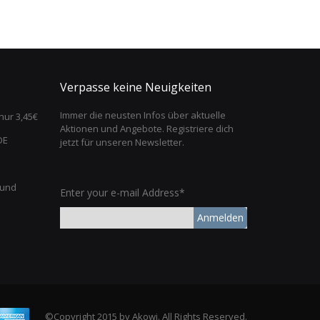
Verpasse keine Neuigkeiten
Immer die neusten Infos über aktuelle
nur 3,45€
Aktionen und Angebote. Registriere dich
DE
jetzt für unseren Newsletter.
 und
Enter your e-mail Address*
Anmelden
©Copyright 2015 by Akowi. All Rights Reserved.