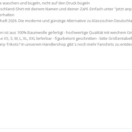
ks waschen und bügeln, nicht auf den Druck bügeln
schland-Shirt mit deinem Namen und deiner Zahl. Einfach unter "jetzt a
erhalten
schaft 2026. Die moderne und günstige Alternative zu klassischen Deutsch
 ist aus 100% Baumwolle gefertigt - hochwertige Qualität mit weichem Gri
 XS, S, M, L, XL, XXL lieferbar - figurbetont geschnitten - bitte Größentabe
ny-Trikots? In unserem Händlershop gibt`s noch mehr Fanshirts zu entdec