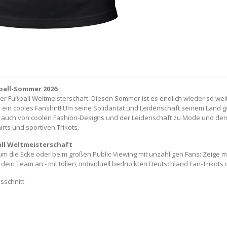
ßball-Sommer 2026
der Fußball Weltmeisterschaft. Diesen Sommer ist es endlich wieder so weit
: ein cooles Fanshirt! Um seine Solidarität und Leidenschaft seinem La
ber auch von coolen Fashion-Designs und der Leidenschaft zu Mode und dem
rts und sportiven Trikots.
all Weltmeisterschaft
um die Ecke oder beim großen Public-Viewing mit unzähligen Fans: Zeige m
r dein Team an - mit tollen, individuell bedruckten Deutschland Fan-Trik
sschnitt