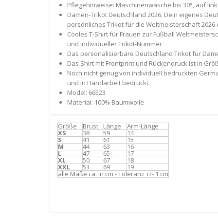
Pflegehinweise: Maschinenwäsche bis 30°, auf lin
Damen-Trikot Deutschland 2026: Dein eigenes Deut
persönliches Trikot für die Weltmeisterschaft 2026 
Cooles T-Shirt für Frauen zur Fußball Weltmeister
und individueller Trikot-Nummer
Das personalisierbare Deutschland Trikot für Damen
Das Shirt mit Frontprint und Rückendruck ist in Größe
Noch nicht genug von individuell bedruckten Germa
und in Handarbeit bedruckt.
Model: 66523
Material: 100% Baumwolle
Größe
Brust
Länge
Arm-Länge
XS
38
59
14
S
41
61
15
M
44
63
16
L
47
65
17
XL
50
67
18
XXL
53
69
19
alle Maße ca. in cm - Toleranz +/- 1 cm