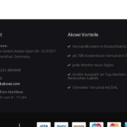
t
Akowi Vorteile
sse:
Versandkosten in Deutschland 
i GmbH,Adam-Opel-Str. 22 67227
ab 70€ kostenloser Versand in 
kenthal, Germany
Jede Woche neue Styles
6233 4804940
Große Auswahl an Top Marken
Newcomer-Labels
l:
@
akowi.com
Schneller Versand mit DHL
fon-Hotline:
Fr von 9 - 17 Uhr