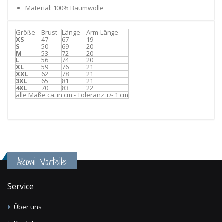
Material: 100% Baumwolle
Größe
Brust
Länge
Arm-Länge
XS
47
67
19
S
50
69
20
M
53
72
20
L
56
74
20
XL
59
76
21
XXL
62
78
21
3XL
65
81
21
4XL
70
83
22
alle Maße ca. in cm - Toleranz +/- 1 cm
Akowi Vorteile
Service
Über uns