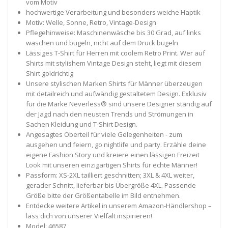
vom Motiv
hochwertige Verarbeitung und besonders weiche Haptik
Motiv: Welle, Sonne, Retro, Vintage-Design
Pflegehinweise: Maschinenwäsche bis 30 Grad, auf links
waschen und bügeln, nicht auf dem Druck bügeln
Lässiges T-Shirt für Herren mit coolem Retro Print. Wer auf
Shirts mit stylishem Vintage Design steht, liegt mit diesem
Shirt goldrichtig
Unsere stylischen Marken Shirts für Männer überzeugen
mit detailreich und aufwändig gestaltetem Design. Exklusiv
für die Marke Neverless® sind unsere Designer ständig auf
der Jagd nach den neusten Trends und Strömungen in
Sachen Kleidung und T-Shirt Design.
Angesagtes Oberteil für viele Gelegenheiten - zum
ausgehen und feiern, go nightlife und party. Erzähle deine
eigene Fashion Story und kreiere einen lässigen Freizeit
Look mit unseren einzigartigen Shirts für echte Männer!
Passform: XS-2XL tailliert geschnitten; 3XL & 4XL weiter,
gerader Schnitt, lieferbar bis Übergröße 4XL. Passende
Größe bitte der Größentabelle im Bild entnehmen.
Entdecke weitere Artikel in unserem Amazon-Händlershop –
lass dich von unserer Vielfalt inspirieren!
Model: 46587