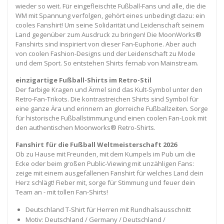
wieder so weit. Für eingefleischte Fußball-Fans und alle, die die
WM mit Spannung verfolgen, gehört eines unbedingt dazu: ein
cooles Fanshirt! Um seine Solidarität und Leidenschaft seinem
Land gegenüber zum Ausdruck zu bringen! Die MoonWorks®
Fanshirts sind inspiriert von dieser Fan-Euphorie. Aber auch
von coolen Fashion-Designs und der Leidenschaft zu Mode
und dem Sport. So entstehen Shirts fernab von Mainstream.
einzigartige Fußball-Shirts im Retro-Stil
Der farbige Kragen und Ärmel sind das Kult-Symbol unter den
Retro-Fan-Trikots. Die kontrastreichen Shirts sind Symbol für
eine ganze Ära und erinnern an glorreiche Fußballzeiten. Sorge
für historische Fußballstimmung und einen coolen Fan-Look mit
den authentischen Moonworks® Retro-Shirts.
Fanshirt für die Fußball Weltmeisterschaft 2026
Ob zu Hause mit Freunden, mit dem Kumpels im Pub um die
Ecke oder beim großen Public-Viewing mit unzähligen Fans:
zeige mit einem ausgefallenen Fanshirt für welches Land dein
Herz schlägt! Fieber mit, sorge für Stimmung und feuer dein
Team an - mit tollen Fan-Shirts!
Deutschland T-Shirt für Herren mit Rundhalsausschnitt
Motiv: Deutschland / Germany / Deutschland /