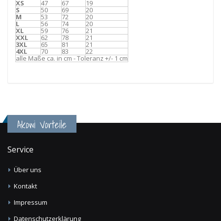
XS
47
67
19
S
50
69
20
M
53
72
20
L
56
74
20
XL
59
76
21
XXL
62
78
21
3XL
65
81
21
4XL
70
83
22
alle Maße ca. in cm - Toleranz +/- 1 cm
Akowi Vorteile
Service
Über uns
Kontakt
Impressum
Datenschutzerklärung