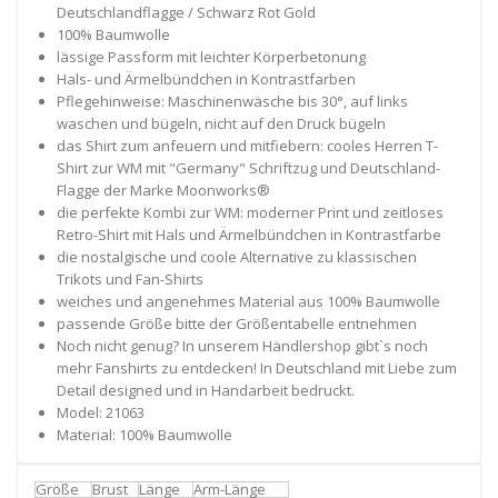
Deutschlandflagge / Schwarz Rot Gold
100% Baumwolle
lässige Passform mit leichter Körperbetonung
Hals- und Ärmelbündchen in Kontrastfarben
Pflegehinweise: Maschinenwäsche bis 30°, auf links
waschen und bügeln, nicht auf den Druck bügeln
das Shirt zum anfeuern und mitfiebern: cooles Herren T-
Shirt zur WM mit "Germany" Schriftzug und Deutschland-
Flagge der Marke Moonworks®
die perfekte Kombi zur WM: moderner Print und zeitloses
Retro-Shirt mit Hals und Ärmelbündchen in Kontrastfarbe
die nostalgische und coole Alternative zu klassischen
Trikots und Fan-Shirts
weiches und angenehmes Material aus 100% Baumwolle
passende Größe bitte der Größentabelle entnehmen
Noch nicht genug? In unserem Händlershop gibt`s noch
mehr Fanshirts zu entdecken! In Deutschland mit Liebe zum
Detail designed und in Handarbeit bedruckt.
Model: 21063
Material: 100% Baumwolle
Größe
Brust
Länge
Arm-Länge