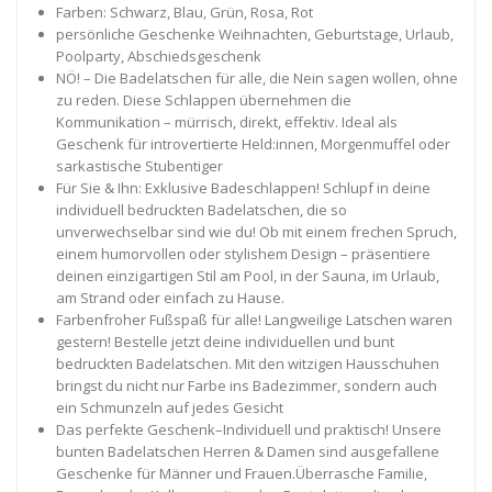
Farben: Schwarz, Blau, Grün, Rosa, Rot
persönliche Geschenke Weihnachten, Geburtstage, Urlaub,
Poolparty, Abschiedsgeschenk
NÖ! – Die Badelatschen für alle, die Nein sagen wollen, ohne
zu reden. Diese Schlappen übernehmen die
Kommunikation – mürrisch, direkt, effektiv. Ideal als
Geschenk für introvertierte Held:innen, Morgenmuffel oder
sarkastische Stubentiger
Für Sie & Ihn: Exklusive Badeschlappen! Schlupf in deine
individuell bedruckten Badelatschen, die so
unverwechselbar sind wie du! Ob mit einem frechen Spruch,
einem humorvollen oder stylishem Design – präsentiere
deinen einzigartigen Stil am Pool, in der Sauna, im Urlaub,
am Strand oder einfach zu Hause.
Farbenfroher Fußspaß für alle! Langweilige Latschen waren
gestern! Bestelle jetzt deine individuellen und bunt
bedruckten Badelatschen. Mit den witzigen Hausschuhen
bringst du nicht nur Farbe ins Badezimmer, sondern auch
ein Schmunzeln auf jedes Gesicht
Das perfekte Geschenk–Individuell und praktisch! Unsere
bunten Badelatschen Herren & Damen sind ausgefallene
Geschenke für Männer und Frauen.Überrasche Familie,