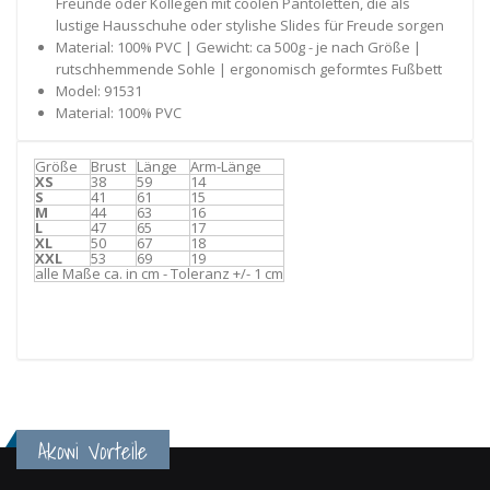
Freunde oder Kollegen mit coolen Pantoletten, die als
lustige Hausschuhe oder stylishe Slides für Freude sorgen
Material: 100% PVC | Gewicht: ca 500g - je nach Größe |
rutschhemmende Sohle | ergonomisch geformtes Fußbett
Model: 91531
Material: 100% PVC
Größe
Brust
Länge
Arm-Länge
XS
38
59
14
S
41
61
15
M
44
63
16
L
47
65
17
XL
50
67
18
XXL
53
69
19
alle Maße ca. in cm - Toleranz +/- 1 cm
Akowi Vorteile