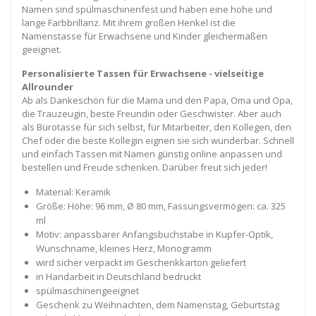
Namen sind spülmaschinenfest und haben eine hohe und
lange Farbbrillanz. Mit ihrem großen Henkel ist die
Namenstasse für Erwachsene und Kinder gleichermaßen
geeignet.
Personalisierte Tassen für Erwachsene - vielseitige
Allrounder
Ab als Dankeschön für die Mama und den Papa, Oma und Opa,
die Trauzeugin, beste Freundin oder Geschwister. Aber auch
als Bürotasse für sich selbst, für Mitarbeiter, den Kollegen, den
Chef oder die beste Kollegin eignen sie sich wunderbar. Schnell
und einfach Tassen mit Namen günstig online anpassen und
bestellen und Freude schenken. Darüber freut sich jeder!
Material: Keramik
Größe: Höhe: 96 mm, Ø 80 mm, Fassungsvermögen: ca. 325
ml
Motiv: anpassbarer Anfangsbuchstabe in Kupfer-Optik,
Wunschname, kleines Herz, Monogramm
wird sicher verpackt im Geschenkkarton geliefert
in Handarbeit in Deutschland bedruckt
spülmaschinengeeignet
Geschenk zu Weihnachten, dem Namenstag, Geburtstag