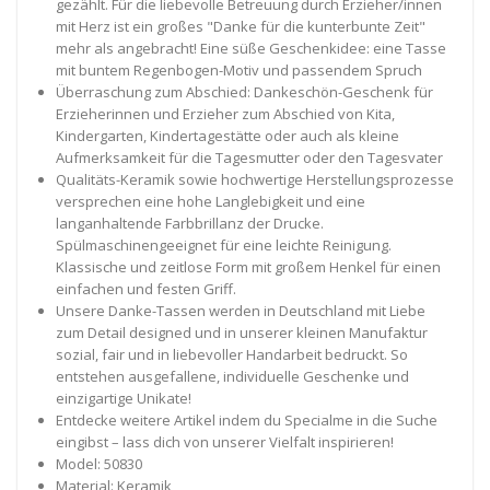
gezählt. Für die liebevolle Betreuung durch Erzieher/innen
mit Herz ist ein großes "Danke für die kunterbunte Zeit"
mehr als angebracht! Eine süße Geschenkidee: eine Tasse
mit buntem Regenbogen-Motiv und passendem Spruch
Überraschung zum Abschied: Dankeschön-Geschenk für
Erzieherinnen und Erzieher zum Abschied von Kita,
Kindergarten, Kindertagestätte oder auch als kleine
Aufmerksamkeit für die Tagesmutter oder den Tagesvater
Qualitäts-Keramik sowie hochwertige Herstellungsprozesse
versprechen eine hohe Langlebigkeit und eine
langanhaltende Farbbrillanz der Drucke.
Spülmaschinengeeignet für eine leichte Reinigung.
Klassische und zeitlose Form mit großem Henkel für einen
einfachen und festen Griff.
Unsere Danke-Tassen werden in Deutschland mit Liebe
zum Detail designed und in unserer kleinen Manufaktur
sozial, fair und in liebevoller Handarbeit bedruckt. So
entstehen ausgefallene, individuelle Geschenke und
einzigartige Unikate!
Entdecke weitere Artikel indem du Specialme in die Suche
eingibst – lass dich von unserer Vielfalt inspirieren!
Model: 50830
Material: Keramik