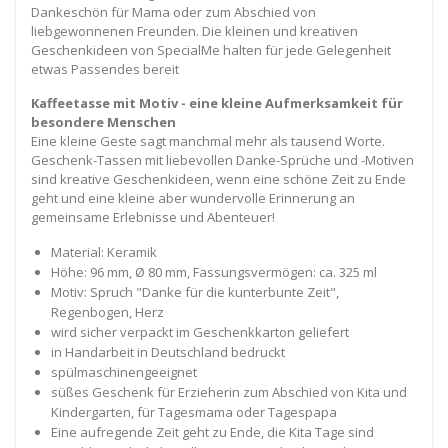
Dankeschön für Mama oder zum Abschied von
liebgewonnenen Freunden. Die kleinen und kreativen
Geschenkideen von SpecialMe halten für jede Gelegenheit
etwas Passendes bereit
Kaffeetasse mit Motiv - eine kleine Aufmerksamkeit für
besondere Menschen
Eine kleine Geste sagt manchmal mehr als tausend Worte.
Geschenk-Tassen mit liebevollen Danke-Sprüche und -Motiven
sind kreative Geschenkideen, wenn eine schöne Zeit zu Ende
geht und eine kleine aber wundervolle Erinnerung an
gemeinsame Erlebnisse und Abenteuer!
Material: Keramik
Höhe: 96 mm, Ø 80 mm, Fassungsvermögen: ca. 325 ml
Motiv: Spruch "Danke für die kunterbunte Zeit",
Regenbogen, Herz
wird sicher verpackt im Geschenkkarton geliefert
in Handarbeit in Deutschland bedruckt
spülmaschinengeeignet
süßes Geschenk für Erzieherin zum Abschied von Kita und
Kindergarten, für Tagesmama oder Tagespapa
Eine aufregende Zeit geht zu Ende, die Kita Tage sind