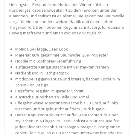
Lieblingsteil. Besonders im Herbst und Winter zählt ein
kuscheliges Kapuzensweatshirt zu den Favoriten unter der
Klamotten, und stylisch ist es allemal! Die gekämmte Baumwolle
sorgt für eine besonders weiche Haptik und einen soften
Tragekomfort. Der modernen Regular Schnitt sorgt für optimale
Bewegungsfreiheit und einen coolen Look zugleich.
Motiv: USA Flagge, Used Look
Material: 80% gekämmte Baumwolle, 20% Polyester
Hoodie mit Kopfhörer-Kabelführung
aufgesetzte Kängurutasche mit verstärkten Nähten
Nackenband in Fischgrätoptik
mit doppellagiger-Kapuze und breiten, flachen Kordeln im
Ton-in-Ton Design
Passform: Regular Fit (gerader Schnitt)
elastische Bündchen an Taille und Ärmel
Pflegehinweise: Maschinenwäsche bis 30 Grad, auf links
waschen und bügeln, nicht auf dem Druck bügeln
Dieser Kapuzenpullover mit auffälligem Frontdruck einer
stylischen USA-Flagge im Used-Look ist ein Must-Have für
jeden Kleiderschrank. Der lässige Vintage-Stil bringt einen
coolen Flair, egal ob du in der Stadt unterwegs bist oder die