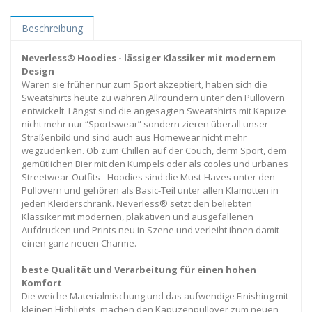
Beschreibung
Neverless® Hoodies - lässiger Klassiker mit modernem
Design
Waren sie früher nur zum Sport akzeptiert, haben sich die
Sweatshirts heute zu wahren Allroundern unter den Pullovern
entwickelt. Längst sind die angesagten Sweatshirts mit Kapuze
nicht mehr nur “Sportswear” sondern zieren überall unser
Straßenbild und sind auch aus Homewear nicht mehr
wegzudenken. Ob zum Chillen auf der Couch, derm Sport, dem
gemütlichen Bier mit den Kumpels oder als cooles und urbanes
Streetwear-Outfits - Hoodies sind die Must-Haves unter den
Pullovern und gehören als Basic-Teil unter allen Klamotten in
jeden Kleiderschrank. Neverless® setzt den beliebten
Klassiker mit modernen, plakativen und ausgefallenen
Aufdrucken und Prints neu in Szene und verleiht ihnen damit
einen ganz neuen Charme.
beste Qualität und Verarbeitung für einen hohen
Komfort
Die weiche Materialmischung und das aufwendige Finishing mit
kleinen Highlights, machen den Kapuzenpullover zum neuen