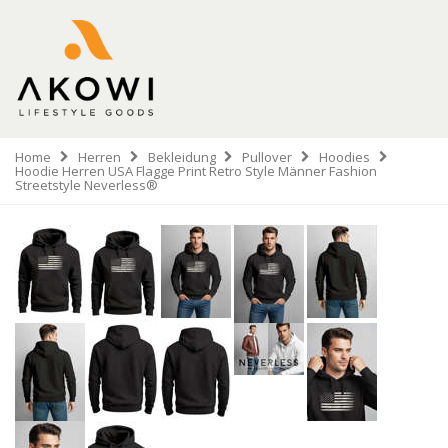
Home
Herren
Bekleidung
Pullover
Hoodies
Hoodie Herren USA Flagge Print Retro Style Männer Fashion
Streetstyle Neverless®