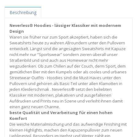
Beschreibung
Neverless® Hoodies - lässiger Klassiker mit modernem
Design
Waren sie früher nur zum Sport akzeptiert, haben sich die
Sweatshirts heute zu wahren Allroundern unter den Pullovern
entwickelt. Längst sind die angesagten Sweatshirts mit Kapuze
nicht mehr nur “Sportswear” sondern zieren überall unser
Straßenbild und sind auch aus Homewear nicht mehr
wegzudenken. Ob zum Chillen auf der Couch, derm Sport, dem
gemütlichen Bier mit den Kumpels oder als cooles und urbanes
Streetwear-Outfits - Hoodies sind die Must-Haves unter den
Pullovern und gehören als Basic-Teil unter allen Klamotten in
jeden Kleiderschrnak . Neverless® setzt den beliebten
Klassiker mit modernen, plakativen und ausgefallenen
Aufdrucken und Prints neu in Szene und verleiht ihnen damit
einen ganz neuen Charme.
beste Qualität und Verarbeitung für einen hohen
Komfort
Die weiche Materialmischung und das aufwendige Finishing mit
kleinen Highlights, machen den Kapuzenpullover zum neuen
Lieblingsteil. Besonders im Herbst und Winter zählt ein