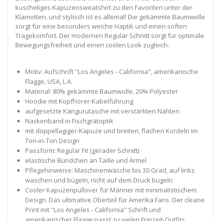
kuscheliges Kapuzensweatshirt zu den Favoriten unter der
Klamotten, und stylisch ist es allemal! Die gekämmte Baumwolle
sorgt für eine besonders weiche Haptik und einen soften
Tragekomfort. Der modernen Regular Schnitt sorgt für optimale
Bewegungsfreiheit und einen coolen Look zugleich.
Motiv: Aufschrift "Los Angeles - California", amerikanische
Flagge, USA, L.A.
Material: 80% gekämmte Baumwolle, 20% Polyester
Hoodie mit Kopfhörer-Kabelführung
aufgesetzte Kängurutasche mit verstärkten Nähten
Nackenband in Fischgrätoptik
mit doppellagiger-Kapuze und breiten, flachen Kordeln im
Ton-in-Ton Design
Passform: Regular Fit (gerader Schnitt)
elastische Bündchen an Taille und Ärmel
Pflegehinweise: Maschinenwäsche bis 30 Grad, auf links
waschen und bügeln, nicht auf dem Druck bügeln
Cooler Kapuzenpullover für Männer mit minimalistischem
Design. Das ultimative Oberteil für Amerika Fans. Der cleane
Print mit "Los Angeles - California" Schrift und
amerikanischer Flagge passt zu vielen Freizeit-Outfits