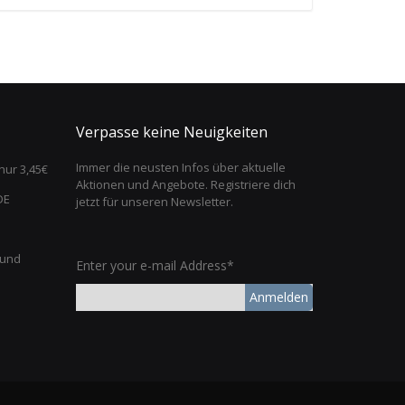
Verpasse keine Neuigkeiten
Immer die neusten Infos über aktuelle
nur 3,45€
Aktionen und Angebote. Registriere dich
DE
jetzt für unseren Newsletter.
 und
Enter your e-mail Address*
Anmelden