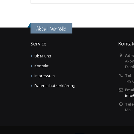
Akowi Vorteile
Service
Kontak
Adre
Über uns
Akow
Kontakt
Fran
Tel:
Impressum
+49 
Datenschutzerklärung
Emai
info
Tele
Mo - 