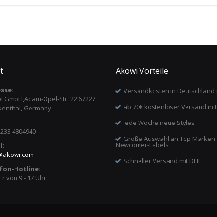
t
Akowi Vorteile
sse:
Versandkosten in Deutschland 
i GmbH,Adam-Opel-Str. 22 67227
ab 70€ kostenloser Versand in 
kenthal, Germany
Jede Woche neue Styles
6233 4804940
Große Auswahl an Top Marken
Newcomer-Labels
l:
@
akowi.com
Schneller Versand mit DHL
fon-Hotline:
Fr von 9 - 17 Uhr