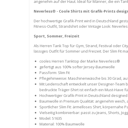
angenehm auf der Haut. Ideal für Männer, die ein Tankt
Neverless® - Coole Shirts mit Grafik-Prints desi
Der hochwertige Grafik-Print wird in Deutschland gest
Fitness-Outfit, Strandshirt oder Vintage Look: Neverl
Sport, Sommer, Freizeit
Als Herren Tank Top für Gym, Strand, Festival oder Cit
lässiges Outfit für Sommer und Freizeit. Der Slim Fit 
cooles Herren Tanktop der Marke Neverless®
gefertigt aus 100% softer Jersey-Baumwolle
Passform: Slim Fit
Pflegehinweise: Maschinenwäsche bis 30 Grad, auf
Mit Leidenschaft entwickelt unser Designer-Team b
bedruckte Träger-Shirt ist einfach ein Must-Have fü
Hochwertiger Grafik-Print in Deutschland designed 
Baumwolle in Premium Qualität: angenehm weich, a
Sportlicher Slim Fit: ärmelloses Shirt, körpernahe 
Vielseitig kombinierbar: passt zu Jeans, Shorts, J
Model: 51635
Material: 100% Baumwolle