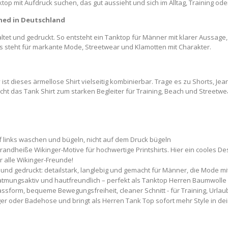
op mit Aufdruck suchen, das gut aussieht und sich im Alltag, Training oder
gned in Deutschland
altet und gedruckt. So entsteht ein Tanktop für Männer mit klarer Aussag
ess steht für markante Mode, Streetwear und Klamotten mit Charakter.
y ist dieses ärmellose Shirt vielseitig kombinierbar. Trage es zu Shorts, J
macht das Tank Shirt zum starken Begleiter für Training, Beach und Streetwe
 links waschen und bügeln, nicht auf dem Druck bügeln
randheiße Wikinger-Motive für hochwertige Printshirts. Hier ein cooles D
r alle Wikinger-Freunde!
und gedruckt: detailstark, langlebig und gemacht für Männer, die Mode mit
tmungsaktiv und hautfreundlich – perfekt als Tanktop Herren Baumwolle
Passform, bequeme Bewegungsfreiheit, cleaner Schnitt - für Training, Urlau
ogger oder Badehose und bringt als Herren Tank Top sofort mehr Style in de