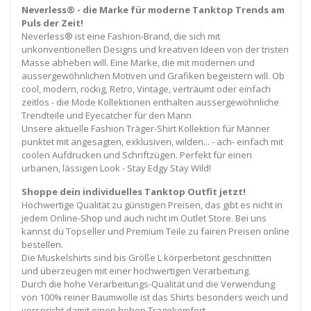
Neverless® - die Marke für moderne Tanktop Trends am
Puls der Zeit!
Neverless® ist eine Fashion-Brand, die sich mit
unkonventionellen Designs und kreativen Ideen von der tristen
Masse abheben will. Eine Marke, die mit modernen und
aussergewöhnlichen Motiven und Grafiken begeistern will. Ob
cool, modern, rockig, Retro, Vintage, verträumt oder einfach
zeitlos - die Mode Kollektionen enthalten aussergewöhnliche
Trendteile und Eyecatcher für den Mann
Unsere aktuelle Fashion Träger-Shirt Kollektion für Männer
punktet mit angesagten, exklusiven, wilden... - ach- einfach mit
coolen Aufdrucken und Schriftzügen. Perfekt für einen
urbanen, lässigen Look - Stay Edgy Stay Wild!
Shoppe dein individuelles Tanktop Outfit jetzt!
Hochwertige Qualität zu günstigen Preisen, das gibt es nicht in
jedem Online-Shop und auch nicht im Outlet Store. Bei uns
kannst du Topseller und Premium Teile zu fairen Preisen online
bestellen.
Die Muskelshirts sind bis Größe L körperbetont geschnitten
und überzeugen mit einer hochwertigen Verarbeitung.
Durch die hohe Verarbeitungs-Qualität und die Verwendung
von 100% reiner Baumwolle ist das Shirts besonders weich und
verspricht damit einen hohen Tragekomfort.