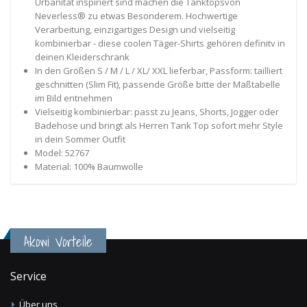
Urbanität inspiriert sind machen die Tanktopsvon
Neverless® zu etwas Besonderem. Hochwertige
Verarbeitung, einzigartiges Design und vielseitig
kombinierbar - diese coolen Täger-Shirts gehören definitv in
deinen Kleiderschrank
In den Größen S / M / L / XL/ XXL lieferbar, Passform: tailliert
geschnitten (Slim Fit), passende Größe bitte der Maßtabelle
im Bild entnehmen
Vielseitig kombinierbar: passt zu Jeans, Shorts, Jogger oder
Badehose und bringt als Herren Tank Top sofort mehr Style
in dein Sommer Outfit
Model: 52767
Material: 100% Baumwolle
Akowi Vorteile
Service
Über uns