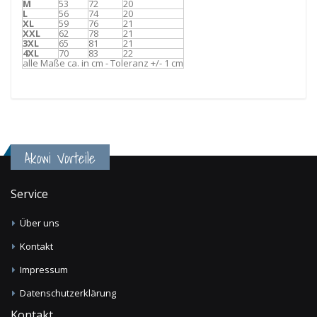
M
53
72
20
L
56
74
20
XL
59
76
21
XXL
62
78
21
3XL
65
81
21
4XL
70
83
22
alle Maße ca. in cm - Toleranz +/- 1 cm
Akowi Vorteile
Service
Über uns
Kontakt
Impressum
Datenschutzerklärung
Kontakt