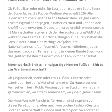
Coole Fan-Shirts zur WM Fußball-Sommer 2026
Ob Fußballfan oder nicht, für fast jeden ist es ein Sport-Event
der Superlative: die Fußball-Weltmeisterschaft 2026! Alle
leidenschaftlichen Fussball-Fans fiebern dem Ereignis umso
erwartungsvoller entgegen je näher es rückt und können den
Anpfiff kaum erwarten. Dieses Jahr ist es endlich wieder soweit:
48 Mannschaften stellen sich der Herausforderung WM! Und
während die Teams zu Höchstleistungen auflaufen, haben die
Fans in der Heimat eine wichtige Aufgabe: ihre
Nationalmannschaft anfeuern! Anfeuern, mitfiebern, jubeln -
das macht auch am Fernseher und in kleiner Runde Spaß - und
das geht am besten mit einem coolen Fan-Shirt oder Trikot.
Moonworks® Shirts - einzigartige Herren Fußball-Shirts
zur Weltmeisterschaft
Ob jung oder alt, Mann oder Frau, Fußball-Experte oder
Laie/Noob - bei der WMsind wir alle eins! Zu Hause vor den
Fernsehern, beim Public Viewing oder im Stadion: wir feuern
gemeinsam an, wir zittern gemeinsam, wir jubeln gemeinsam!
Die MoonWorks® Fanshirts für Herren sind inspiriert von
dieser Fan-Euphorie. Aber auch von coolen Fashion-Designs
und der Leidenschaft zu Mode und dem Sport. So entstehen