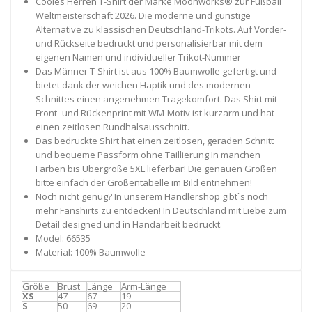
Cooles Herren T-Shirt der Marke Moonworks® zur Fußball
Weltmeisterschaft 2026. Die moderne und günstige
Alternative zu klassischen Deutschland-Trikots. Auf Vorder-
und Rückseite bedruckt und personalisierbar mit dem
eigenen Namen und individueller Trikot-Nummer
Das Männer T-Shirt ist aus 100% Baumwolle gefertigt und
bietet dank der weichen Haptik und des modernen
Schnittes einen angenehmen Tragekomfort. Das Shirt mit
Front- und Rückenprint mit WM-Motiv ist kurzarm und hat
einen zeitlosen Rundhalsausschnitt.
Das bedruckte Shirt hat einen zeitlosen, geraden Schnitt
und bequeme Passform ohne Taillierung In manchen
Farben bis Übergröße 5XL lieferbar! Die genauen Größen
bitte einfach der Größentabelle im Bild entnehmen!
Noch nicht genug? In unserem Händlershop gibt`s noch
mehr Fanshirts zu entdecken! In Deutschland mit Liebe zum
Detail designed und in Handarbeit bedruckt.
Model: 66535
Material: 100% Baumwolle
Größe
Brust
Länge
Arm-Länge
XS
47
67
19
S
50
69
20