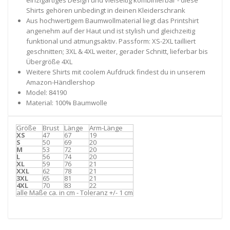
Shirts gehören unbedingt in deinen Kleiderschrank
Aus hochwertigem Baumwollmaterial liegt das Printshirt
angenehm auf der Haut und ist stylish und gleichzeitig
funktional und atmungsaktiv. Passform: XS-2XL tailliert
geschnitten; 3XL & 4XL weiter, gerader Schnitt, lieferbar bis
Übergröße 4XL
Weitere Shirts mit coolem Aufdruck findest du in unserem
Amazon-Händlershop
Model: 84190
Material: 100% Baumwolle
Größe
Brust
Länge
Arm-Länge
XS
47
67
19
S
50
69
20
M
53
72
20
L
56
74
20
XL
59
76
21
XXL
62
78
21
3XL
65
81
21
4XL
70
83
22
alle Maße ca. in cm - Toleranz +/- 1 cm