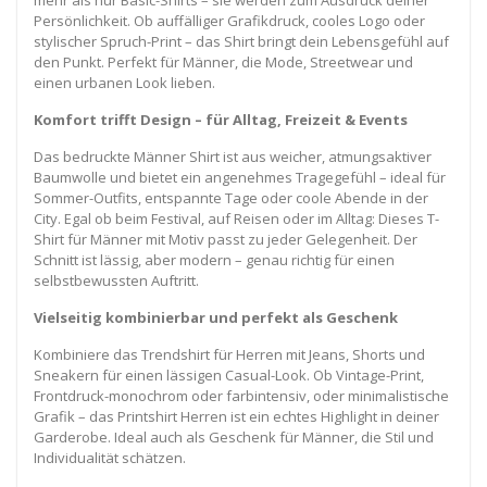
Persönlichkeit. Ob auffälliger Grafikdruck, cooles Logo oder
stylischer Spruch-Print – das Shirt bringt dein Lebensgefühl auf
den Punkt. Perfekt für Männer, die Mode, Streetwear und
einen urbanen Look lieben.
Komfort trifft Design – für Alltag, Freizeit & Events
Das bedruckte Männer Shirt ist aus weicher, atmungsaktiver
Baumwolle und bietet ein angenehmes Tragegefühl – ideal für
Sommer-Outfits, entspannte Tage oder coole Abende in der
City. Egal ob beim Festival, auf Reisen oder im Alltag: Dieses T-
Shirt für Männer mit Motiv passt zu jeder Gelegenheit. Der
Schnitt ist lässig, aber modern – genau richtig für einen
selbstbewussten Auftritt.
Vielseitig kombinierbar und perfekt als Geschenk
Kombiniere das Trendshirt für Herren mit Jeans, Shorts und
Sneakern für einen lässigen Casual-Look. Ob Vintage-Print,
Frontdruck-monochrom oder farbintensiv, oder minimalistische
Grafik – das Printshirt Herren ist ein echtes Highlight in deiner
Garderobe. Ideal auch als Geschenk für Männer, die Stil und
Individualität schätzen.