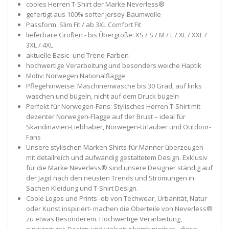
cooles Herren T-Shirt der Marke Neverless®
gefertigt aus 100% softer Jersey-Baumwolle
Passform: Slim Fit / ab 3XL Comfort Fit
lieferbare Größen - bis Übergröße: XS / S / M / L / XL / XXL /
3XL / 4XL
aktuelle Basic- und Trend-Farben
hochwertige Verarbeitung und besonders weiche Haptik
Motiv: Norwegen Nationalflagge
Pflegehinweise: Maschinenwäsche bis 30 Grad, auf links
waschen und bügeln, nicht auf dem Druck bügeln
Perfekt für Norwegen-Fans: Stylisches Herren T-Shirt mit
dezenter Norwegen-Flagge auf der Brust – ideal für
Skandinavien-Liebhaber, Norwegen-Urlauber und Outdoor-
Fans
Unsere stylischen Marken Shirts für Männer überzeugen
mit detailreich und aufwändig gestaltetem Design. Exklusiv
für die Marke Neverless® sind unsere Designer ständig auf
der Jagd nach den neusten Trends und Strömungen in
Sachen Kleidung und T-Shirt Design.
Coole Logos und Prints -ob von Techwear, Urbanität, Natur
oder Kunst inspiriert- machen die Oberteile von Neverless®
zu etwas Besonderem. Hochwertige Verarbeitung,
einzigartiges Design und vielseitig kombinierbar - diese