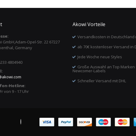
t
Akowi Vorteile
sse:
Versandkosten in Deutschland 
i GmbH,Adam-Opel-Str. 22 67227
ab 70€ kostenloser Versand in 
kenthal, Germany
Jede Woche neue Styles
6233 4804940
Große Auswahl an Top Marken
Newcomer-Labels
l:
@
akowi.com
Schneller Versand mit DHL
fon-Hotline:
Fr von 9 - 17 Uhr