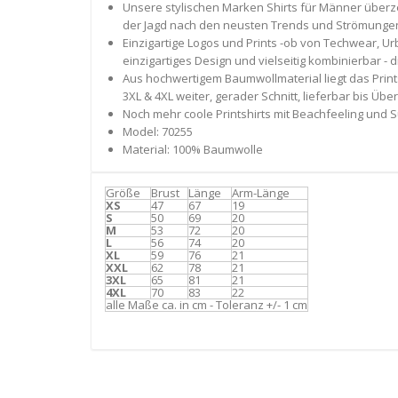
Unsere stylischen Marken Shirts für Männer überze
der Jagd nach den neusten Trends und Strömungen 
Einzigartige Logos und Prints -ob von Techwear, U
einzigartiges Design und vielseitig kombinierbar - 
Aus hochwertigem Baumwollmaterial liegt das Printsh
3XL & 4XL weiter, gerader Schnitt, lieferbar bis Übe
Noch mehr coole Printshirts mit Beachfeeling und 
Model: 70255
Material: 100% Baumwolle
Größe
Brust
Länge
Arm-Länge
XS
47
67
19
S
50
69
20
M
53
72
20
L
56
74
20
XL
59
76
21
XXL
62
78
21
3XL
65
81
21
4XL
70
83
22
alle Maße ca. in cm - Toleranz +/- 1 cm