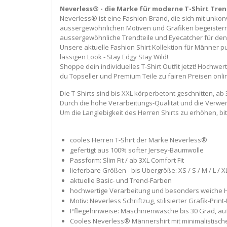
Neverless® - die Marke für moderne T-Shirt Trend
Neverless® ist eine Fashion-Brand, die sich mit unko
aussergewöhnlichen Motiven und Grafiken begeistern wi
aussergewöhnliche Trendteile und Eyecatcher für de
Unsere aktuelle Fashion Shirt Kollektion für Männer pu
lässigen Look - Stay Edgy Stay Wild!
Shoppe dein individuelles T-Shirt Outfit jetzt! Hochwer
du Topseller und Premium Teile zu fairen Preisen onli
Die T-Shirts sind bis XXL körperbetont geschnitten, ab
Durch die hohe Verarbeitungs-Qualität und die Verwe
Um die Langlebigkeit des Herren Shirts zu erhöhen, bi
cooles Herren T-Shirt der Marke Neverless®
gefertigt aus 100% softer Jersey-Baumwolle
Passform: Slim Fit / ab 3XL Comfort Fit
lieferbare Größen - bis Übergröße: XS / S / M / L / XL
aktuelle Basic- und Trend-Farben
hochwertige Verarbeitung und besonders weiche H
Motiv: Neverless Schriftzug, stilisierter Grafik-Pri
Pflegehinweise: Maschinenwäsche bis 30 Grad, auf
Cooles Neverless® Männershirt mit minimalistische