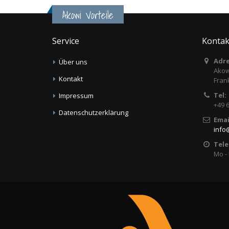
Akowi Vorteile
Service
Kontak
Adre
Über uns
Akow
Kontakt
Fran
Tel:
Impressum
+49 
Datenschutzerklärung
Emai
info
Tele
Mo - 