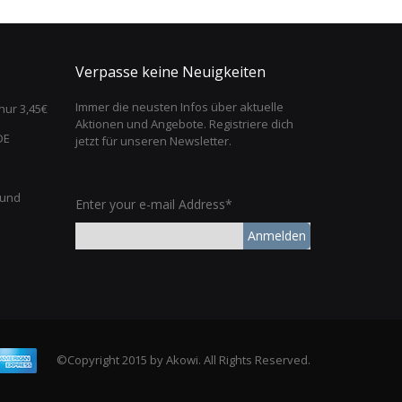
Verpasse keine Neuigkeiten
Immer die neusten Infos über aktuelle
nur 3,45€
Aktionen und Angebote. Registriere dich
DE
jetzt für unseren Newsletter.
 und
Enter your e-mail Address*
Anmelden
©Copyright 2015 by Akowi. All Rights Reserved.