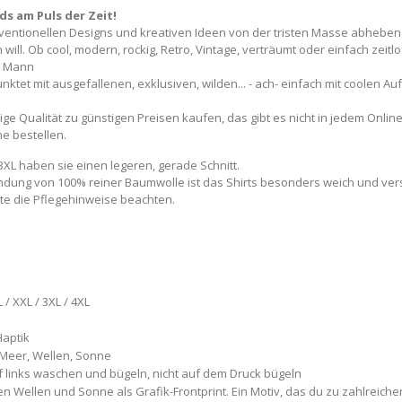
s am Puls der Zeit!
nventionellen Designs und kreativen Ideen von der tristen Masse abheben 
ll. Ob cool, modern, rockig, Retro, Vintage, verträumt oder einfach zeitlo
n Mann
nktet mit ausgefallenen, exklusiven, wilden... - ach- einfach mit coolen A
tige Qualität zu günstigen Preisen kaufen, das gibt es nicht in jedem Onli
ne bestellen.
 3XL haben sie einen legeren, gerade Schnitt.
ndung von 100% reiner Baumwolle ist das Shirts besonders weich und ver
tte die Pflegehinweise beachten.
 / XXL / 3XL / 4XL
aptik
nt-Meer, Wellen, Sonne
 links waschen und bügeln, nicht auf dem Druck bügeln
n Wellen und Sonne als Grafik-Frontprint. Ein Motiv, das du zu zahlreiche