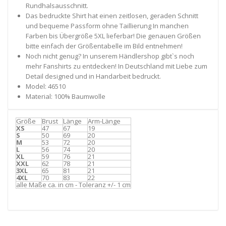
Rundhalsausschnitt.
Das bedruckte Shirt hat einen zeitlosen, geraden Schnitt
und bequeme Passform ohne Taillierung In manchen
Farben bis Übergröße 5XL lieferbar! Die genauen Größen
bitte einfach der Größentabelle im Bild entnehmen!
Noch nicht genug? In unserem Händlershop gibt`s noch
mehr Fanshirts zu entdecken! In Deutschland mit Liebe zum
Detail designed und in Handarbeit bedruckt.
Model: 46510
Material: 100% Baumwolle
Größe
Brust
Länge
Arm-Länge
XS
47
67
19
S
50
69
20
M
53
72
20
L
56
74
20
XL
59
76
21
XXL
62
78
21
3XL
65
81
21
4XL
70
83
22
alle Maße ca. in cm - Toleranz +/- 1 cm