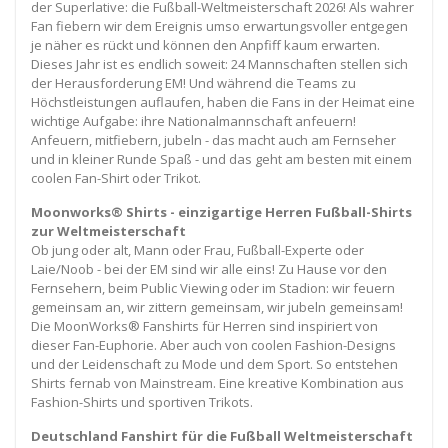
der Superlative: die Fußball-Weltmeisterschaft 2026! Als wahrer
Fan fiebern wir dem Ereignis umso erwartungsvoller entgegen
je näher es rückt und können den Anpfiff kaum erwarten.
Dieses Jahr ist es endlich soweit: 24 Mannschaften stellen sich
der Herausforderung EM! Und während die Teams zu
Höchstleistungen auflaufen, haben die Fans in der Heimat eine
wichtige Aufgabe: ihre Nationalmannschaft anfeuern!
Anfeuern, mitfiebern, jubeln - das macht auch am Fernseher
und in kleiner Runde Spaß - und das geht am besten mit einem
coolen Fan-Shirt oder Trikot.
Moonworks® Shirts - einzigartige Herren Fußball-Shirts
zur Weltmeisterschaft
Ob jung oder alt, Mann oder Frau, Fußball-Experte oder
Laie/Noob - bei der EM sind wir alle eins! Zu Hause vor den
Fernsehern, beim Public Viewing oder im Stadion: wir feuern
gemeinsam an, wir zittern gemeinsam, wir jubeln gemeinsam!
Die MoonWorks® Fanshirts für Herren sind inspiriert von
dieser Fan-Euphorie. Aber auch von coolen Fashion-Designs
und der Leidenschaft zu Mode und dem Sport. So entstehen
Shirts fernab von Mainstream. Eine kreative Kombination aus
Fashion-Shirts und sportiven Trikots.
Deutschland Fanshirt für die Fußball Weltmeisterschaft