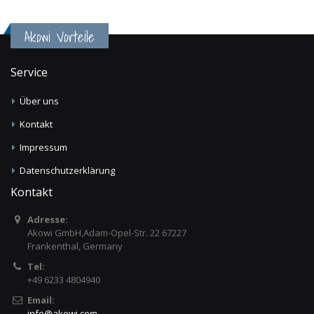
Akowi Vorteile
Service
Über uns
Kontakt
Impressum
Datenschutzerklärung
Kontakt
Adresse:
Akowi GmbH,Adam-Opel-Str. 22 67227
Frankenthal, Germany
Tel:
+49 6233 4804940
Email:
info
@
akowi.com