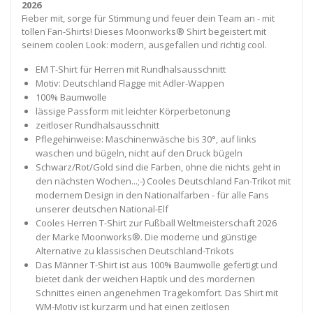
2026
Fieber mit, sorge für Stimmung und feuer dein Team an - mit
tollen Fan-Shirts! Dieses Moonworks® Shirt begeistert mit
seinem coolen Look: modern, ausgefallen und richtig cool.
EM T-Shirt für Herren mit Rundhalsausschnitt
Motiv: Deutschland Flagge mit Adler-Wappen
100% Baumwolle
lässige Passform mit leichter Körperbetonung
zeitloser Rundhalsausschnitt
Pflegehinweise: Maschinenwäsche bis 30°, auf links
waschen und bügeln, nicht auf den Druck bügeln
Schwarz/Rot/Gold sind die Farben, ohne die nichts geht in
den nächsten Wochen...;-) Cooles Deutschland Fan-Trikot mit
modernem Design in den Nationalfarben - für alle Fans
unserer deutschen National-Elf
Cooles Herren T-Shirt zur Fußball Weltmeisterschaft 2026
der Marke Moonworks®. Die moderne und günstige
Alternative zu klassischen Deutschland-Trikots
Das Männer T-Shirt ist aus 100% Baumwolle gefertigt und
bietet dank der weichen Haptik und des mordernen
Schnittes einen angenehmen Tragekomfort. Das Shirt mit
WM-Motiv ist kurzarm und hat einen zeitlosen