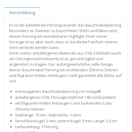
Beschreibung
Es ist die beliebteste Piercingvariante: das Bauchnabelpiercing
Besonders im Sommer zu bauchfreien Shirts und Bikini setzt
dieses Piercing ein wunderbares Highlight. Einer seiner
Vorzüge ist es aber auch, dass es bei Bedarf einfach unterm
Shirt verdeckt werden kann.
Dank seines antiallergenen Materials aus 316L Edelstahl (auch
als Chirurgenstahl bekannt) ist es gut verträglich und
angenehm zu tragen. Das außergewöhnliche, edle Design
dieses Bauchnabel Piercing mit strahlenden Zirkonia Steinen
und filigranen Ketten Anhängern zieht garantiert alle Blicke auf
sich.
extravagantes Bauchnabelpiercing von Autiga®
antiallergenes 316L Chirurgenstahl mit 14kt Gold plattiert
mit filigranen Ketten Anhängern und funkelnden Cubic
Zirkonia Steinen
Stablänge: 10 mm; Stabstärke: 1.6mm
Verschlusskugel: 5 mm; untere Kugel: 8 mm; Länge: 5,6 cm
Lieferumfang: 1 Piercing