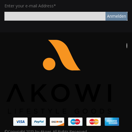
Enter your e-mail Address*
Anmelden
©Copyright 2015 by Akowi. All Rights Reserved.