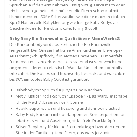
Sprüchen auf den Arm nehmen: lustig, witzig, sarkastisch oder
ein bisschen gemein - das müssen die Eltern schon mal mit
Humor nehmen. Süße Scherzartikel wie diese machen einfach
Spaß! Humorvolle Babykleidung wie lustige Baby Bodys als
Geschenkidee für Newborn: cute, funny & cool!
Baby Body Bio Baumwolle: Qualität von MoonWorks®
Der Kurzarmbody wird aus zertifizierter Bio-Baumwolle
hergestellt. Der Onesie hat kurze Ärmel und einen Envelope-
Ausschnitt (Schlupfbody) für leichtes Umziehen. Er ist perfekt
für Babys und Neugeborene. Das Material ist sehr weich und
angenehm, dennoch elastisch. Was das Umziehen ebenfalls
erleichtert. Die Bodies sind hochwertig bedruckt und waschbar
bis 30°. Ein cooles Baby Outfit ist garantiert.
Babybody mit Spruch für Jungen und Mädchen
Motiv: lustiger Yoda-Spruch "Epsode 1 - Das Wars, jetzt habe
ich die Macht", Laserschwert, Sterne
Haptik: super weich und kuschelig und dennoch elastisch
Baby Body kurzarm mit überlappenden Schulterpartien für
leichteres An- und Ausziehen, nickelfreie Druckknöpfe
Süßer Babybody für kleine Sternenkrieger bzw. den neuen
Star in der Familie ;-) Liebe Eltern, das wars jetzt mit