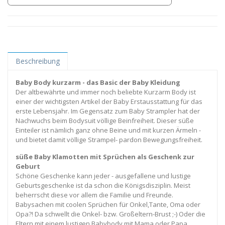
Beschreibung
Baby Body kurzarm - das Basic der Baby Kleidung
Der altbewährte und immer noch beliebte Kurzarm Body ist
einer der wichtigsten Artikel der Baby Erstausstattung für das
erste Lebensjahr. Im Gegensatz zum Baby Strampler hat der
Nachwuchs beim Bodysuit völlige Beinfreiheit. Dieser süße
Einteiler ist nämlich ganz ohne Beine und mit kurzen Ärmeln -
und bietet damit völlige Strampel- pardon Bewegungsfreiheit.
süße Baby Klamotten mit Sprüchen als Geschenk zur
Geburt
Schöne Geschenke kann jeder - ausgefallene und lustige
Geburtsgeschenke ist da schon die Königsdisziplin. Meist
beherrscht diese vor allem die Familie und Freunde.
Babysachen mit coolen Sprüchen für Onkel,Tante, Oma oder
Opa?! Da schwellt die Onkel- bzw. Großeltern-Brust ;-) Oder die
Eltern mit einem lustigen Babybody mit Mama oder Papa