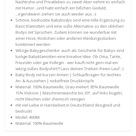
Nachtruhe und Privatleben zu zweit! Aber nehmt es einfach
mit Humor...und habt einfach ein bißchen Geduld,
...irgendwann ziehen sie auch wieder aus ;-)
Schöne, bedruckte Babybodys sind eine tolle Ergänzung zu
Basic Klamotten und eine süße Alternative zu den üblichen
Bodys mit Sprüchen. Zudem können sie wunderbar mit
einer Hose, Röckchen oder anderen Kleidungsstücken
kombiniert werden
Witzige Babygeschenke: auch als Geschenk für Babys sind
lustige Babyklamotten eine kreative Idee. Ob Oma, Tante,
Freundin oder gar Kollegin - wer kauft nicht gern mal ein
witzig-süßes Bodyshirt?! Lass deinen Trieben freien Lauf ;-)
Baby Body mit kurzen Armen | Schlupfkragen für leichtes
An- & Ausziehen | nickelfreie Druckknöpfe
Material: 100% Baumwolle, Grau-meliert: 85% Baumwolle
15% Viskose | Maschinenwäsche bis 30°, auf links bügeln,
nicht bleichen oder chemisch reinigen
mit viel Liebe in Handarbeit in Deutschland designed und
bedruckt
Model: 46084
Material: 100% Baumwolle